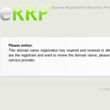
Expired Registration Recovery Pol
Please notice:
Bitte beachten Sie:
This domain name registration has expired and renewal or dele
Diese Domainregistrierung ist abgelaufen und die Verläng
are the registrant and want to renew the domain name, please 
Domain stehen an. Wenn Sie der Registrant sind und di
service provider.
verlängern möchten, kontaktieren Sie bitte Ihren Service-Provid
© 2026